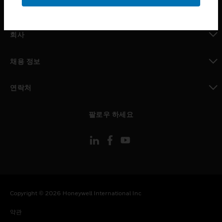
toggle view
MYAUTOMATION サポート
toggle view
회사
toggle view
채용 정보
toggle view
연락처
toggle view
팔로우 하세요
Copyright © 2026 Honeywell International Inc
약관