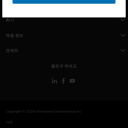
toggle view
MYAUTOMATION サポート
toggle view
회사
toggle view
채용 정보
toggle view
연락처
toggle view
팔로우 하세요
Copyright © 2026 Honeywell International Inc
약관