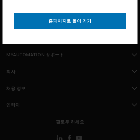
산업 분야
toggle view
홈페이지로 돌아 가기
지원
toggle view
구매처
toggle view
MYAUTOMATION サポート
toggle view
회사
toggle view
채용 정보
toggle view
연락처
toggle view
팔로우 하세요