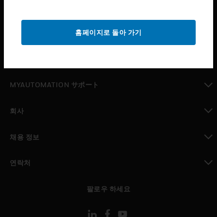
산업 분야
toggle view
홈페이지로 돌아 가기
지원
toggle view
구매처
toggle view
MYAUTOMATION サポート
toggle view
회사
toggle view
채용 정보
toggle view
연락처
toggle view
팔로우 하세요