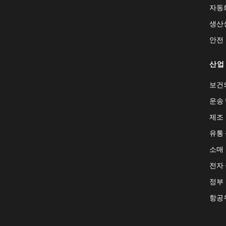
자동
생산
안전
산업
보건
운송 
제조
유통
소매
전자
정부
항공