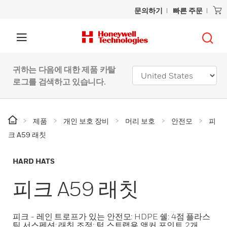
문의하기
빠른 주문
귀하는 다음에 대한 제품 카탈
로그를 검색하고 있습니다.
제품
개인 보호 장비
머리 보호
안전모
피
크 A59 래칫
HARD HATS
피크 A59 래칫
피크 - 레인 트로프가 있는 안전모: HDPE 쉘: 4점 플라스
틱 서스펜션: 래칫 조정: 턱 스트랩용 앵커 포인트 2개.