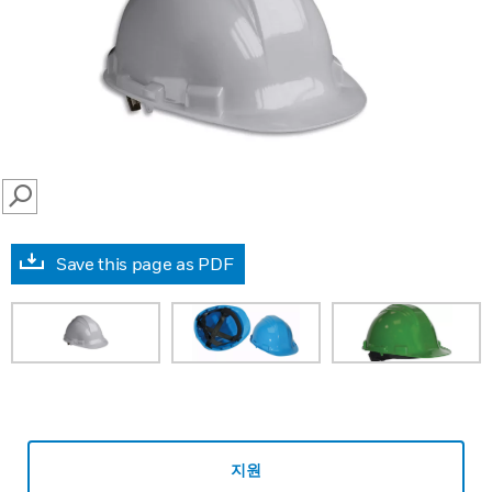
SEARCH
Save this page as PDF
지원