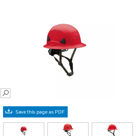
SEARCH
Save this page as PDF
prev