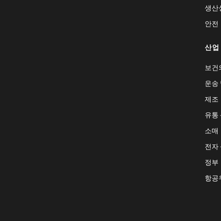
생산
안전
산업
보건
운송 
제조
유통
소매
전자
정부
항공