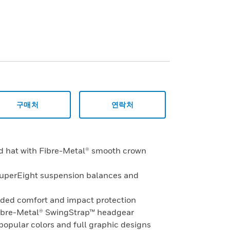
구매처
연락처
rd hat with Fibre-Metal® smooth crown
SuperEight suspension balances and
added comfort and impact protection
Fibre-Metal® SwingStrap™ headgear
 popular colors and full graphic designs