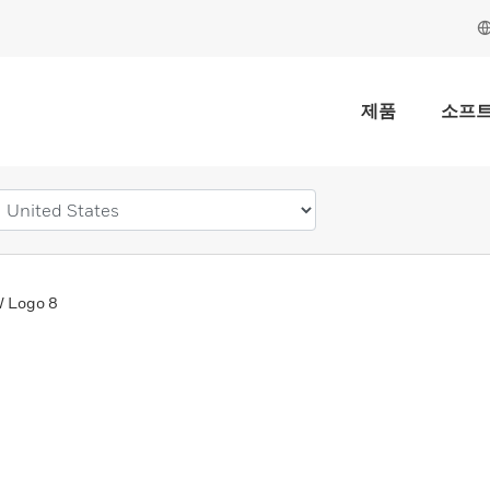
제품
소프
 Logo 8