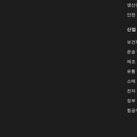
생산
안전
산업
보건
운송 
제조
유통
소매
전자
정부
항공