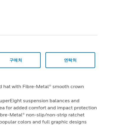
구매처
연락처
rd hat with Fibre-Metal® smooth crown
SuperEight suspension balances and
rea for added comfort and impact protection
ibre-Metal® non-slip/non-strip ratchet
 popular colors and full graphic designs