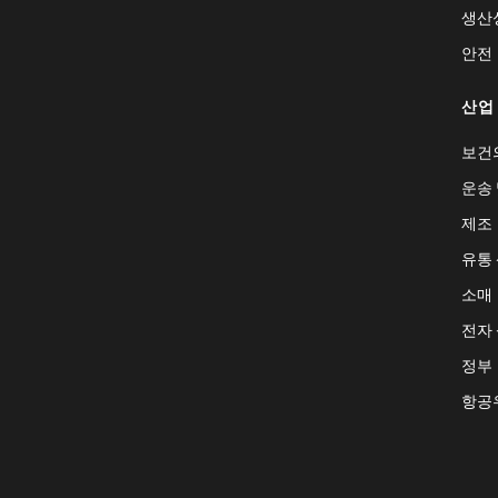
생산
안전
산업
보건
운송 
제조
유통
소매
전자
정부
항공