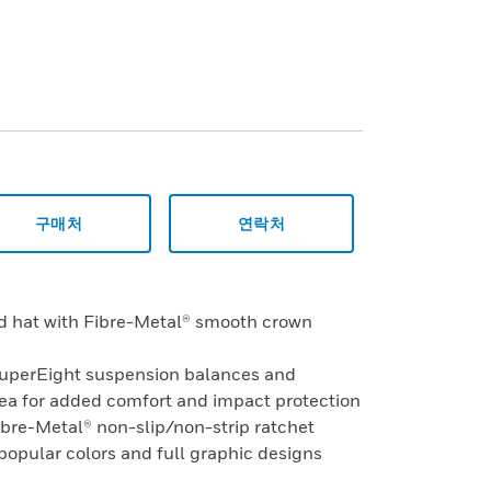
구매처
연락처
rd hat with Fibre-Metal® smooth crown
SuperEight suspension balances and
rea for added comfort and impact protection
ibre-Metal® non-slip/non-strip ratchet
 popular colors and full graphic designs