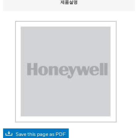
제품설명
Save this page as PDF