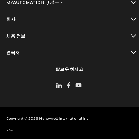
MYAUTOMATION サポート
toggle view
회사
toggle view
채용 정보
toggle view
연락처
toggle view
팔로우 하세요
Copyright © 2026 Honeywell International Inc
약관