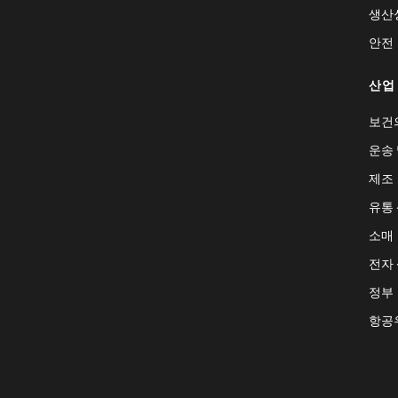
생산
안전
산업
보건
운송 
제조
유통
소매
전자
정부
항공