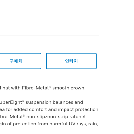
구매처
연락처
rd hat with Fibre-Metal® smooth crown
SuperEight® suspension balances and
rea for added comfort and impact protection
ibre-Metal® non-slip/non-strip ratchet
in of protection from harmful UV rays, rain,