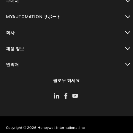
구매처
toggle view
MYAUTOMATION サポート
toggle view
회사
toggle view
채용 정보
toggle view
연락처
toggle view
팔로우 하세요
Copyright © 2026 Honeywell International Inc