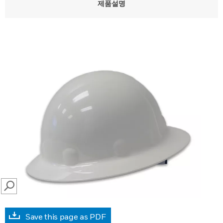
제품설명
SEARCH
Save this page as PDF