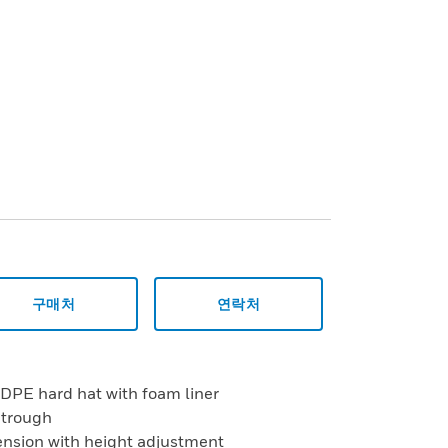
구매처
연락처
HDPE hard hat with foam liner
 trough
ension with height adjustment