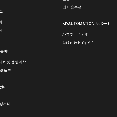
감지 솔루션
스
화
MYAUTOMATION サポート
성
ハウツービデオ
助けが必要ですか?
 분야
의료 및 생명과학
및 물류
 센터
 상거래