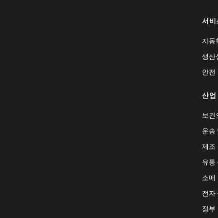
서비
자동
생산
안전
산업
보건
운송 
제조
유통
소매
전자
정부