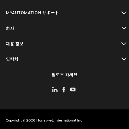
toggle view
MYAUTOMATION サポート
toggle view
회사
toggle view
채용 정보
toggle view
연락처
toggle view
팔로우 하세요
Copyright © 2026 Honeywell International Inc