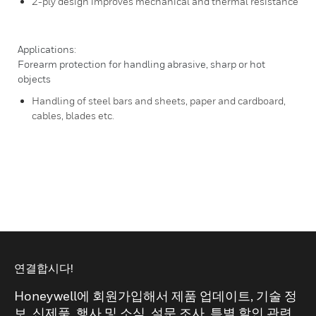
2-ply design improves mechanical and thermal resistance
Applications:
Forearm protection for handling abrasive, sharp or hot
objects
Handling of steel bars and sheets, paper and cardboard,
cables, blades etc.
연결합시다!
Honeywell에 회원가입해서 제품 업데이트, 기술 정
보, 신제품, 행사 및 소식, 설문 조사, 특별 할인 관련