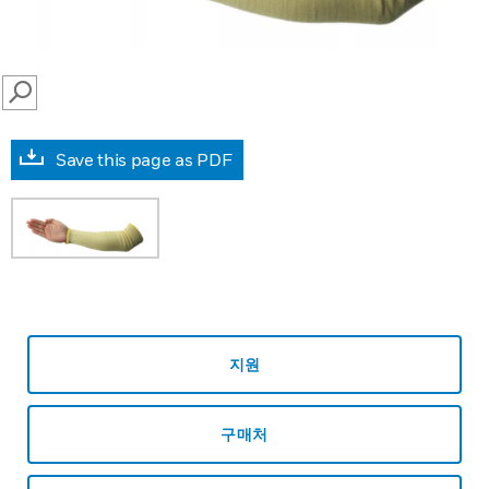
SEARCH
Save this page as PDF
지원
구매처