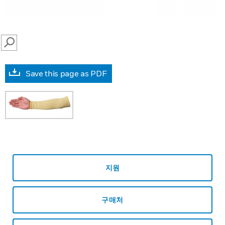
SEARCH
Save this page as PDF
지원
구매처