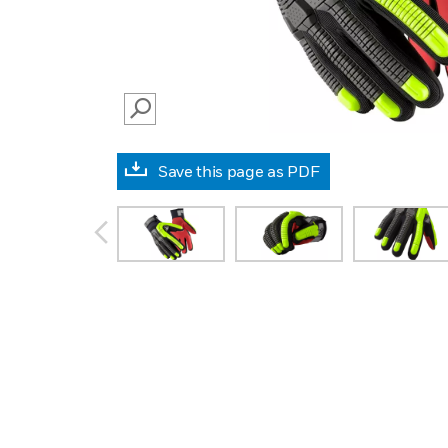
SEARCH
Save this page as PDF
prev