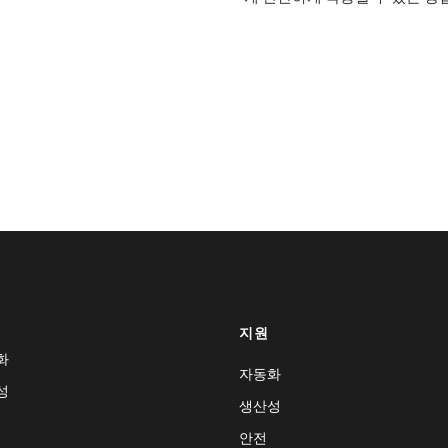
지원
화
자동화
성
생산성
안전