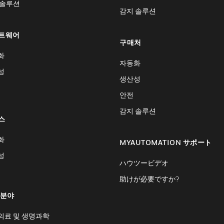
 솔루션
감지 솔루션
트웨어
구매처
화
자동화
성
생산성
안전
감지 솔루션
스
화
MYAUTOMATION サポート
성
ハウツービデオ
助けが必要ですか?
 분야
의료 및 생명과학