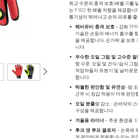
최고 수준의 충격 보호(레벨 3)를
는 F ISO 컷 레벨 저항을 제공합
통기성이 뛰어나고 손의 피로를 줄
헤비듀티 충격 보호 -
강화 TPR(
기술은 손등의 에너지 흡수를 
을 제공합니다. 손가락 끝 보호
니다.
우수한 오일 그립 및 고수준 절
항 수준: 오일 및 건식/습식 그
next
작업자들이 유분기 및 날카로운
합니다.
탁월한 편안함 및 유연성
- 땀
근무 시 장갑 착용이 더욱 편안
오일 분출
량 감소 - 손바닥의
구성을 제공합니다.
겨울용 라이너
– 추운 환경용. E
후크 앤 루프 클로저
– 손목에 
게 편안하게 착용할 수 있는 장갑