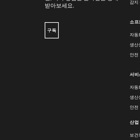
감지
받아보세요.
소프
구독
자동
생산
안전
서비
자동
생산
안전
산업
보건