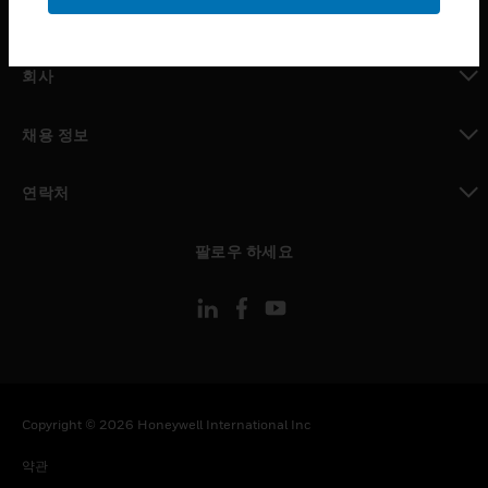
toggle view
MYAUTOMATION サポート
toggle view
회사
toggle view
채용 정보
toggle view
연락처
toggle view
팔로우 하세요
Copyright © 2026 Honeywell International Inc
약관