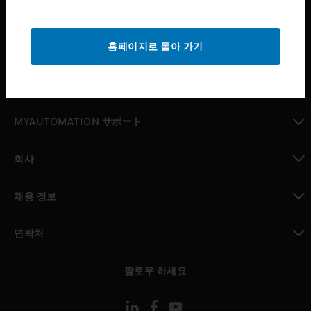
산업 분야
toggle view
홈페이지로 돌아 가기
지원
toggle view
구매처
toggle view
MYAUTOMATION サポート
toggle view
회사
toggle view
채용 정보
toggle view
연락처
toggle view
팔로우 하세요