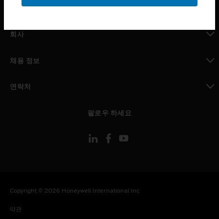
toggle view
MYAUTOMATION サポート
toggle view
회사
toggle view
채용 정보
toggle view
연락처
toggle view
팔로우 하세요
Copyright © 2026 Honeywell International Inc
약관