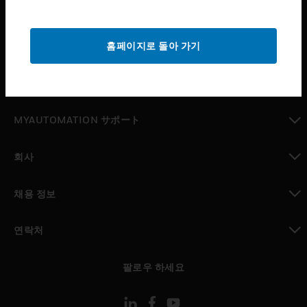
산업 분야
toggle view
홈페이지로 돌아 가기
지원
toggle view
구매처
toggle view
MYAUTOMATION サポート
toggle view
회사
toggle view
채용 정보
toggle view
연락처
toggle view
팔로우 하세요