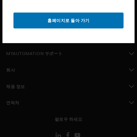
산업 분야
toggle view
홈페이지로 돌아 가기
지원
toggle view
구매처
toggle view
MYAUTOMATION サポート
toggle view
회사
toggle view
채용 정보
toggle view
연락처
toggle view
팔로우 하세요