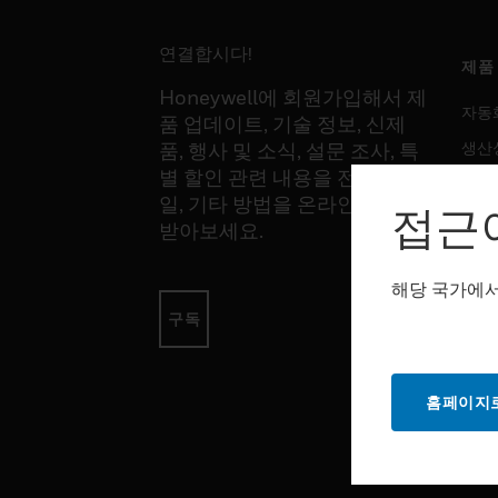
연결합시다!
제품
Honeywell에 회원가입해서 제
자동
품 업데이트, 기술 정보, 신제
생산
품, 행사 및 소식, 설문 조사, 특
별 할인 관련 내용을 전화, 이메
안전
일, 기타 방법을 온라인을 통해
접근
감지
받아보세요.
해당 국가에서
소프
구독
자동
생산
홈페이지로
안전
서비