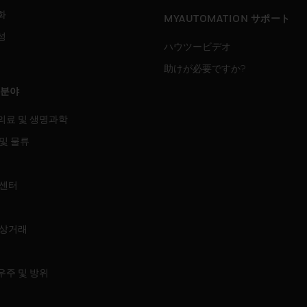
화
MYAUTOMATION サポート
성
ハウツービデオ
助けが必要ですか?
 분야
의료 및 생명과학
및 물류
 센터
 상거래
우주 및 방위