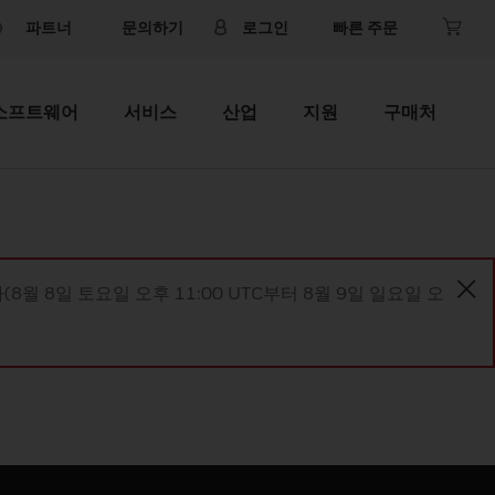
파트너
문의하기
로그인
빠른 주문
소프트웨어
서비스
산업
지원
구매처
8월 8일 토요일 오후 11:00 UTC부터 8월 9일 일요일 오