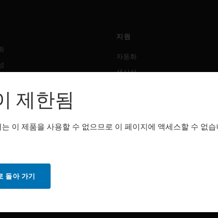
지원
화
자동화
성
생산성
안전
이 제한됨
 솔루션
감지 솔루션
는 이 제품을 사용할 수 없으므로 이 페이지에 액세스할 수 없습
트웨어
구매처
화
자동화
성
생산성
 돌아 가기
안전
감지 솔루션
스