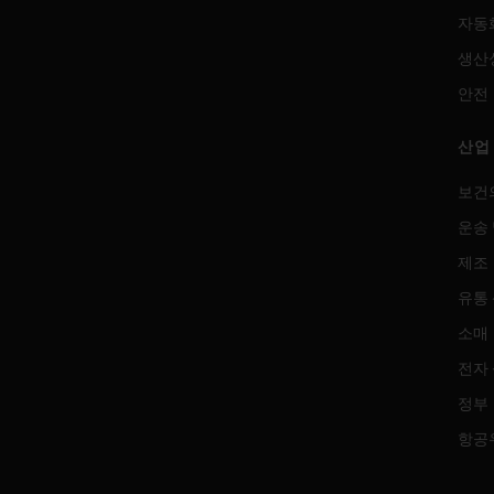
자동
생산
안전
산업
보건
운송 
제조
유통
소매
전자
정부
항공