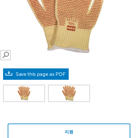
SEARCH
Save this page as PDF
지원