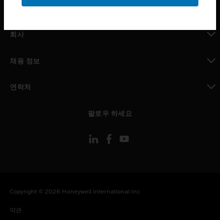
toggle view
MYAUTOMATION サポート
toggle view
회사
toggle view
채용 정보
toggle view
연락처
toggle view
팔로우 하세요
Copyright © 2026 Honeywell International Inc
약관