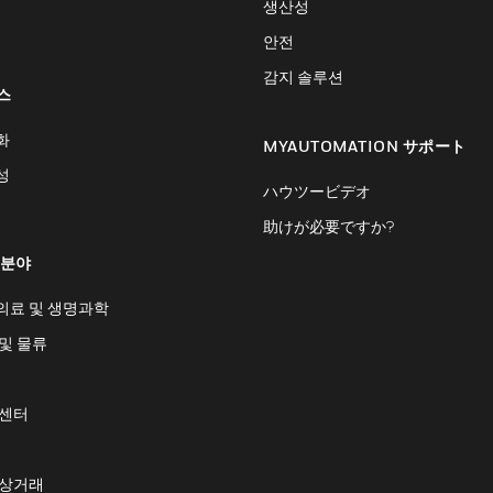
생산성
안전
감지 솔루션
스
화
MYAUTOMATION サポート
성
ハウツービデオ
助けが必要ですか?
 분야
의료 및 생명과학
및 물류
 센터
 상거래