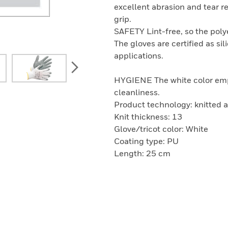
excellent abrasion and tear r
grip.
SAFETY Lint-free, so the polye
The gloves are certified as sil
applications.
next
HYGIENE The white color emp
cleanliness.
Product technology: knitted 
Knit thickness: 13
Glove/tricot color: White
Coating type: PU
Length: 25 cm