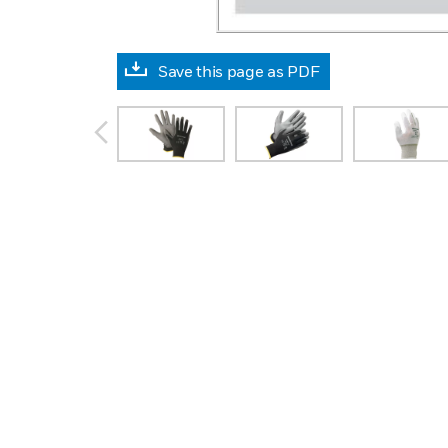
Save this page as PDF
prev