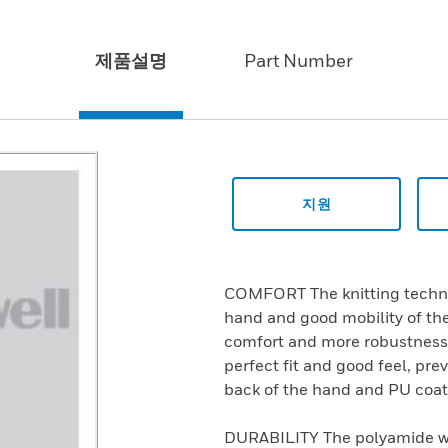
제품설명
Part Number
지원
COMFORT The knitting technolo
hand and good mobility of th
comfort and more robustness. 
perfect fit and good feel, pre
back of the hand and PU coati
DURABILITY The polyamide wi