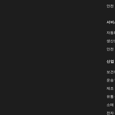
안전
서비
자동
생산
안전
산업
보건
운송 
제조
유통
소매
전자