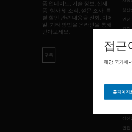
자동
품 업데이트, 기술 정보, 신제
생산
품, 행사 및 소식, 설문 조사, 특
별 할인 관련 내용을 전화, 이메
안전
일, 기타 방법을 온라인을 통해
감지
받아보세요.
접근
소프
구독
자동
해당 국가에서
생산
안전
홈페이지로
서비
자동
생산
안전