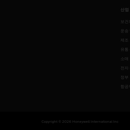
산업
보건
운송 
제조
유통
소매
전자
정부
항공
Copyright © 2026 Honeywell International Inc