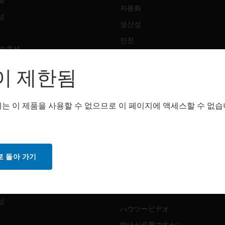
화
자동화
성
생산성
안전
 솔루션
감지 솔루션
이 제한됨
트웨어
구매처
화
는 이 제품을 사용할 수 없으므로 이 페이지에 액세스할 수 없습
자동화
성
생산성
안전
 돌아 가기
감지 솔루션
스
화
MYAUTOMATION サポート
성
ハウツービデオ
助けが必要ですか?