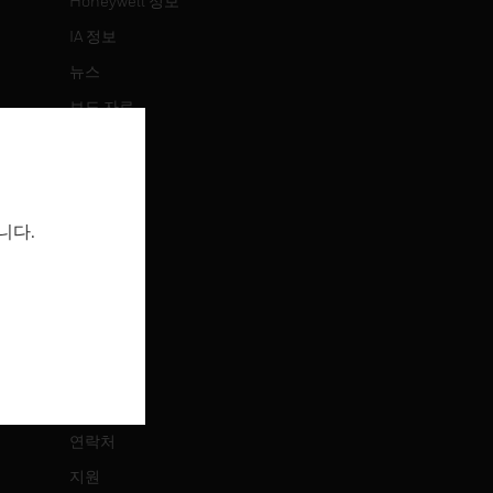
Honeywell 정보
IA 정보
뉴스
보도 자료
투자 정보
이벤트
니다.
채용 정보
채용 정보
직무 검색
연락처
연락처
지원