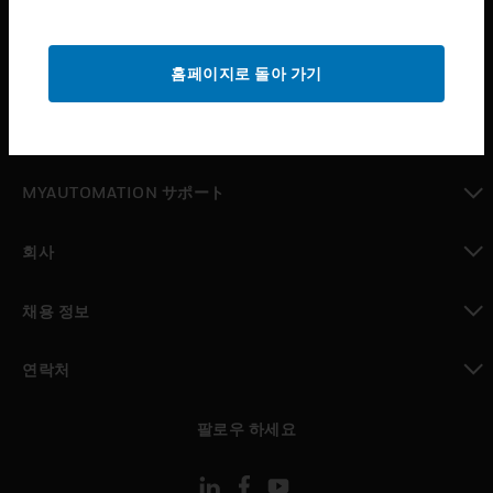
산업 분야
toggle view
홈페이지로 돌아 가기
지원
toggle view
구매처
toggle view
MYAUTOMATION サポート
toggle view
회사
toggle view
채용 정보
toggle view
연락처
toggle view
팔로우 하세요