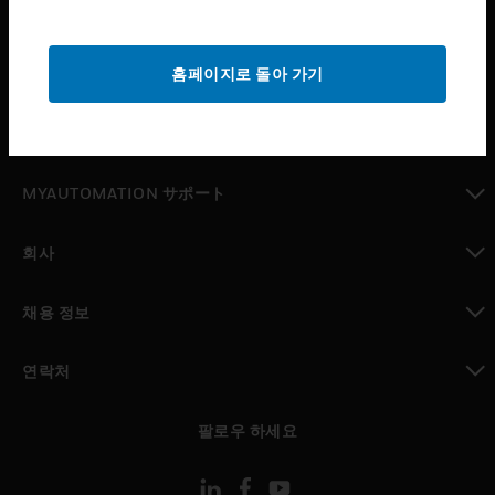
산업 분야
toggle view
홈페이지로 돌아 가기
지원
toggle view
구매처
toggle view
MYAUTOMATION サポート
toggle view
회사
toggle view
채용 정보
toggle view
연락처
toggle view
팔로우 하세요