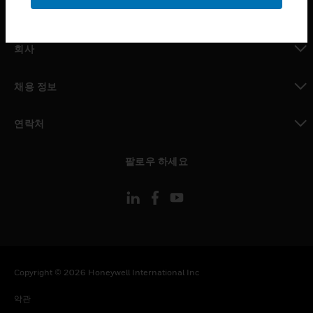
toggle view
MYAUTOMATION サポート
toggle view
회사
toggle view
채용 정보
toggle view
연락처
toggle view
팔로우 하세요
Copyright © 2026 Honeywell International Inc
약관