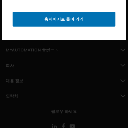
산업 분야
toggle view
홈페이지로 돌아 가기
지원
toggle view
구매처
toggle view
MYAUTOMATION サポート
toggle view
회사
toggle view
채용 정보
toggle view
연락처
toggle view
팔로우 하세요