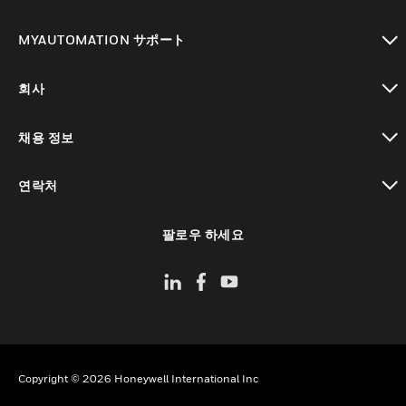
toggle view
MYAUTOMATION サポート
toggle view
회사
toggle view
채용 정보
toggle view
연락처
toggle view
팔로우 하세요
Copyright © 2026 Honeywell International Inc