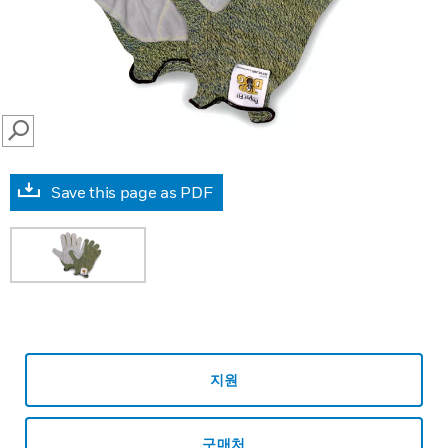
SEARCH
Save this page as PDF
지원
구매처