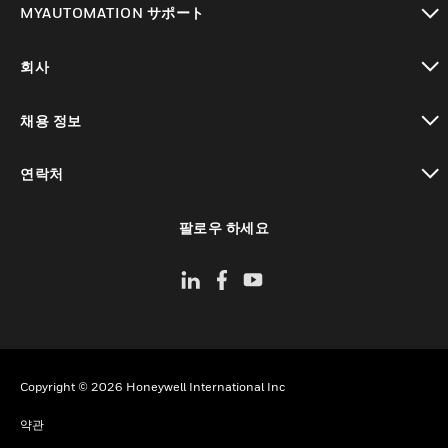
MYAUTOMATION サポート
toggle view
회사
toggle view
채용 정보
toggle view
연락처
toggle view
팔로우 하세요
Copyright © 2026 Honeywell International Inc
약관