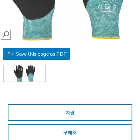
SEARCH
Save this page as PDF
지원
구매처