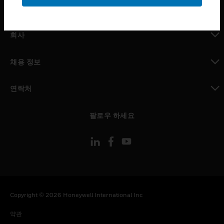
toggle view
MYAUTOMATION サポート
toggle view
회사
toggle view
채용 정보
toggle view
연락처
toggle view
팔로우 하세요
Copyright © 2026 Honeywell International Inc
약관