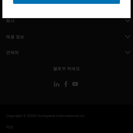
toggle view
MYAUTOMATION サポート
toggle view
회사
toggle view
채용 정보
toggle view
연락처
toggle view
팔로우 하세요
Copyright © 2026 Honeywell International Inc
약관