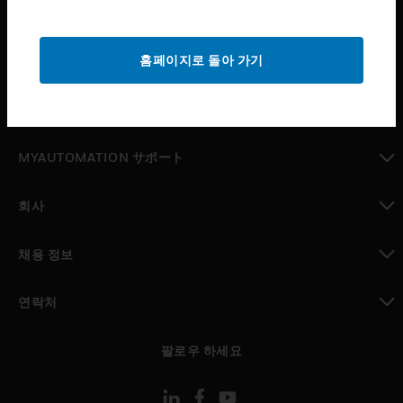
산업 분야
toggle view
홈페이지로 돌아 가기
지원
toggle view
구매처
toggle view
MYAUTOMATION サポート
toggle view
회사
toggle view
채용 정보
toggle view
연락처
toggle view
팔로우 하세요