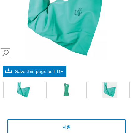
SEARCH
Save this page as PDF
지원