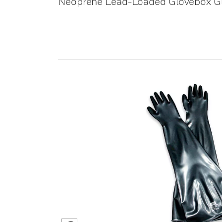
Neoprene Lead-Loaded Glovebox G