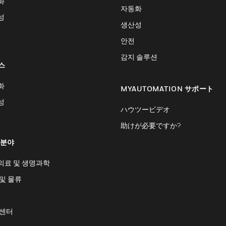
화
자동화
성
생산성
안전
감지 솔루션
스
화
MYAUTOMATION サポート
성
ハウツービデオ
助けが必要ですか?
 분야
의료 및 생명과학
및 물류
 센터