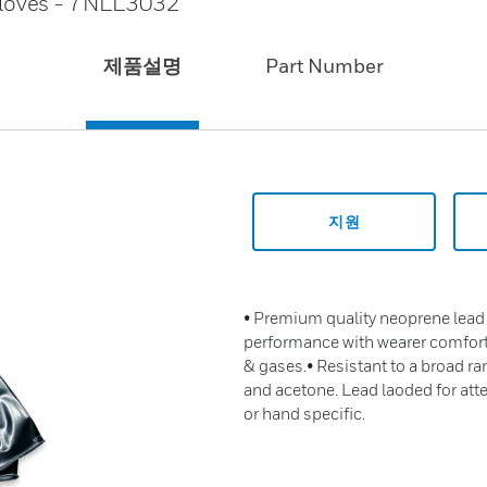
loves - 7NLL3032
제품설명
Part Number
지원
• Premium quality neoprene lea
performance with wearer comfort
& gases.• Resistant to a broad ra
and acetone. Lead laoded for at
or hand specific.