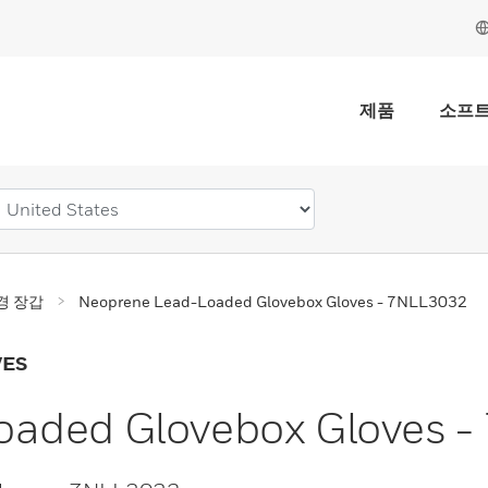
제품
소프
경 장갑
Neoprene Lead-Loaded Glovebox Gloves - 7NLL3032
VES
oaded Glovebox Gloves 