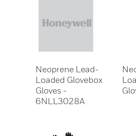
Neoprene Lead-
Neo
Loaded Glovebox
Loa
Gloves -
Glo
6NLL3028A