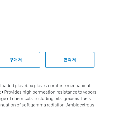
구매처
연락처
d loaded glovebox gloves combine mechanical
.• Provides high permeation resistance to vapors
nge of chemicals: including oils: greases: fuels
tenuation of soft gamma radiation. Ambidextrous