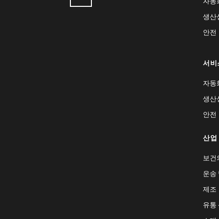
자동
생산
안전
서비
자동
생산
안전
산업
보건
운송 
제조
유통