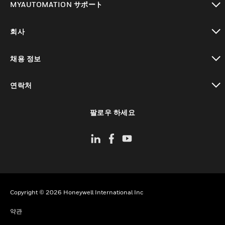
MYAUTOMATION サポート
toggle view
회사
toggle view
채용 정보
toggle view
연락처
toggle view
팔로우 하세요
Copyright © 2026 Honeywell International Inc
약관