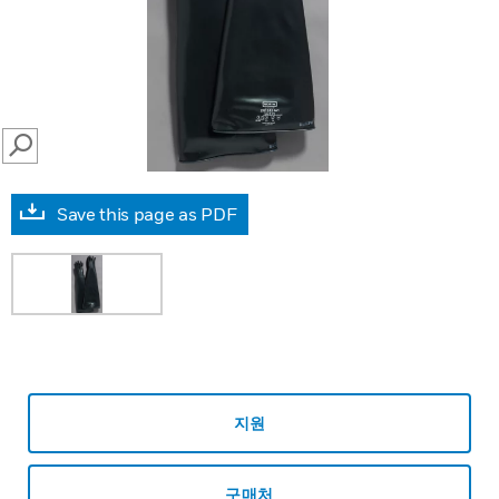
SEARCH
Save this page as PDF
지원
구매처