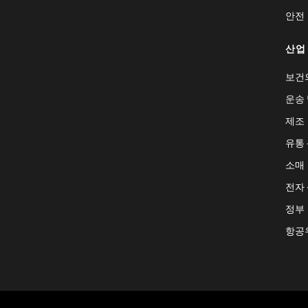
안전
산업
보건
운송 
제조
유통
소매
전자
정부
항공