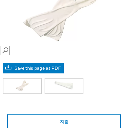
SEARCH
Save this page as PDF
지원