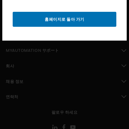
산업 분야
toggle view
홈페이지로 돌아 가기
지원
toggle view
구매처
toggle view
MYAUTOMATION サポート
toggle view
회사
toggle view
채용 정보
toggle view
연락처
toggle view
팔로우 하세요