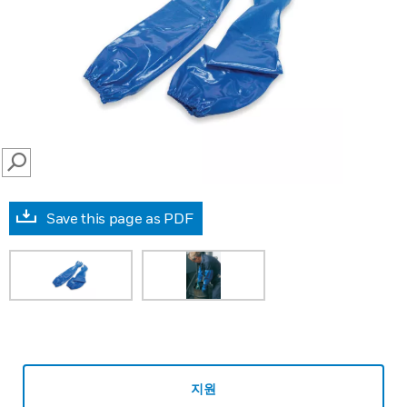
SEARCH
Save this page as PDF
지원