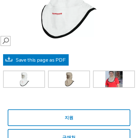
SEARCH
Save this page as PDF
지원
구매처