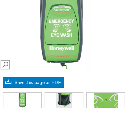
SEARCH
Save this page as PDF
prev