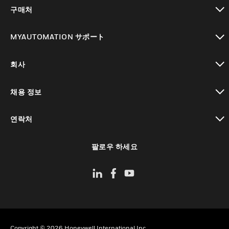
toggle view
구매처
toggle view
MYAUTOMATION サポート
toggle view
회사
toggle view
채용 정보
toggle view
연락처
toggle view
팔로우 하세요
Copyright © 2026 Honeywell International Inc