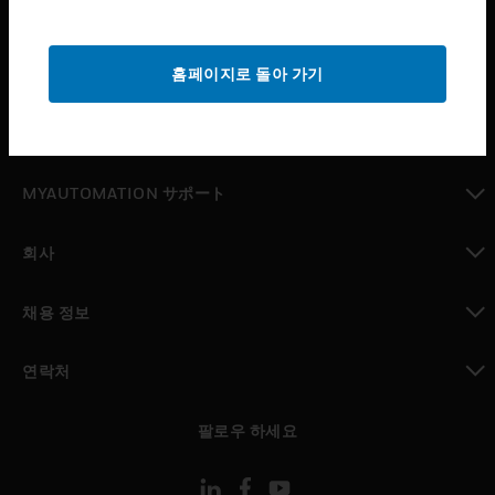
산업 분야
toggle view
홈페이지로 돌아 가기
지원
toggle view
구매처
toggle view
MYAUTOMATION サポート
toggle view
회사
toggle view
채용 정보
toggle view
연락처
toggle view
팔로우 하세요