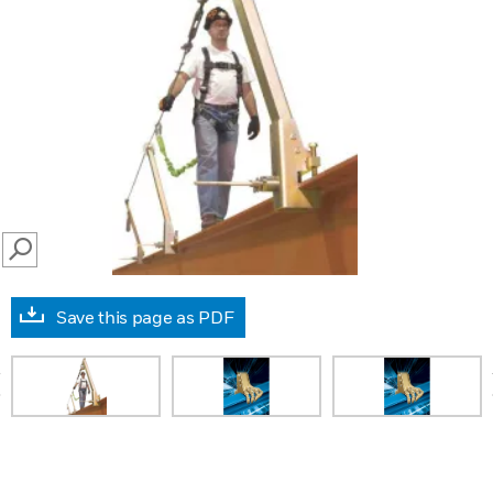
SEARCH
Save this page as PDF
prev