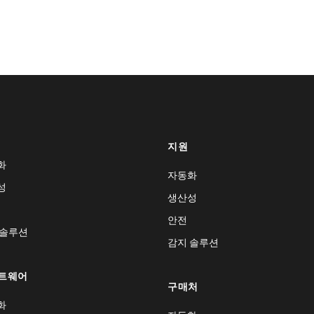
지원
화
자동화
성
생산성
안전
 솔루션
감지 솔루션
트웨어
구매처
화