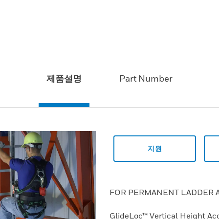
제품설명
Part Number
지원
FOR PERMANENT LADDER A
GlideLoc™ Vertical Height Ac