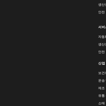
생산
안전
서비
자동
생산
안전
산업
보건
운송 
제조
유통
소매