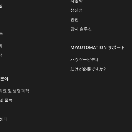
자동화
성
생산성
안전
감지 솔루션
스
화
MYAUTOMATION サポート
성
ハウツービデオ
助けが必要ですか?
 분야
의료 및 생명과학
및 물류
 센터