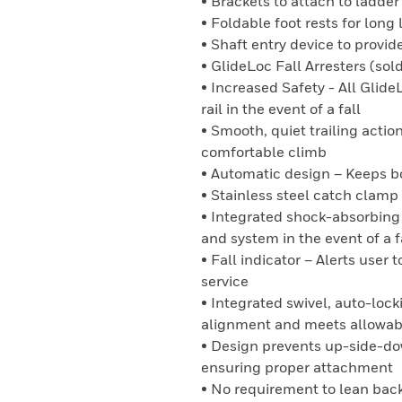
• Brackets to attach to ladder 
• Foldable foot rests for long
• Shaft entry device to provi
• GlideLoc Fall Arresters (sol
• Increased Safety - All Glide
rail in the event of a fall
• Smooth, quiet trailing actio
comfortable climb
• Automatic design – Keeps b
• Stainless steel catch clamp –
• Integrated shock-absorbin
and system in the event of a f
• Fall indicator – Alerts use
service
• Integrated swivel, auto-lock
alignment and meets allowab
• Design prevents up-side-dow
ensuring proper attachment
• No requirement to lean back